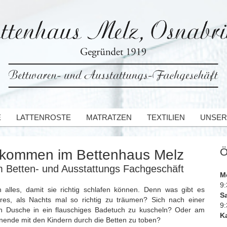
E
LATTENROSTE
MATRATZEN
TEXTILIEN
UNSER
Ö
lkommen im Bettenhaus Melz
m Betten- und Ausstattungs Fachgeschäft
M
9:
n alles, damit sie richtig schlafen können. Denn was gibt es
S
res, als Nachts mal so richtig zu träumen? Sich nach einer
9:
 Dusche in ein flauschiges Badetuch zu kuscheln? Oder am
Ka
ende mit den Kindern durch die Betten zu toben?