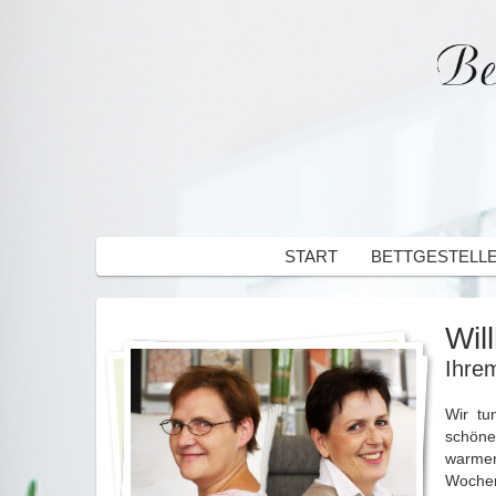
START
BETTGESTELL
Wil
Ihre
Wir tu
schöne
warmen
Wochen