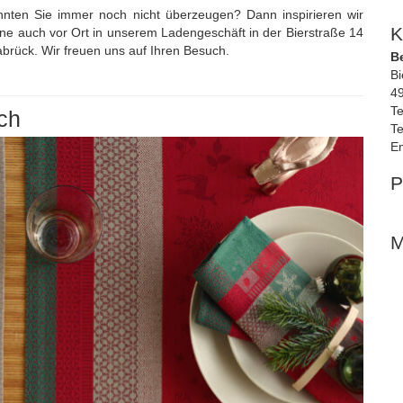
nnten Sie immer noch nicht überzeugen? Dann inspirieren wir
K
rne auch vor Ort in unserem Ladengeschäft in der Bierstraße 14
brück. Wir freuen uns auf Ihren Besuch.
B
Bi
4
Te
ch
Te
Em
P
M