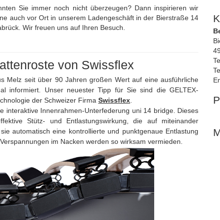
nnten Sie immer noch nicht überzeugen? Dann inspirieren wir
K
rne auch vor Ort in unserem Ladengeschäft in der Bierstraße 14
brück. Wir freuen uns auf Ihren Besuch.
B
Bi
4
Te
attenroste von Swissflex
Te
s Melz seit über 90 Jahren großen Wert auf eine ausführliche
Em
mal informiert. Unser neuester Tipp für Sie sind die GELTEX
-
P
chnologie der Schweizer Firma
Swissflex
.
die interaktive Innenrahmen-Unterfederung
uni 14 bridge
. Dieses
fektive Stütz- und Entlastungswirkung, die
auf miteinander
M
sie automatisch eine kontrollierte und punktgenaue Entlastung
r Verspannungen im Nacken werden so wirksam vermieden.