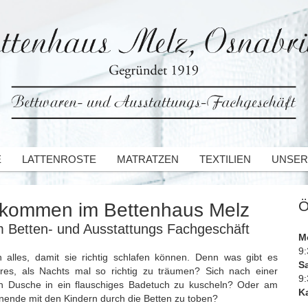
E
LATTENROSTE
MATRATZEN
TEXTILIEN
UNSER
Ö
lkommen im Bettenhaus Melz
m Betten- und Ausstattungs Fachgeschäft
M
9:
n alles, damit sie richtig schlafen können. Denn was gibt es
S
res, als Nachts mal so richtig zu träumen? Sich nach einer
9:
 Dusche in ein flauschiges Badetuch zu kuscheln? Oder am
Ka
ende mit den Kindern durch die Betten zu toben?