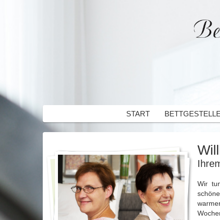
START
BETTGESTELL
Wil
Ihre
Wir tu
schöne
warmen
Wochen