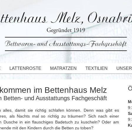
E
LATTENROSTE
MATRATZEN
TEXTILIEN
UNSER
Ö
lkommen im Bettenhaus Melz
m Betten- und Ausstattungs Fachgeschäft
M
9:
n alles, damit sie richtig schlafen können. Denn was gibt es
S
res, als Nachts mal so richtig zu träumen? Sich nach einer
9:
 Dusche in ein flauschiges Badetuch zu kuscheln? Oder am
Ka
ende mit den Kindern durch die Betten zu toben?