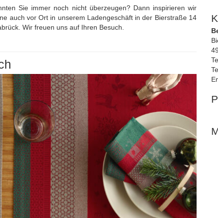
nnten Sie immer noch nicht überzeugen? Dann inspirieren wir
K
rne auch vor Ort in unserem Ladengeschäft in der Bierstraße 14
brück. Wir freuen uns auf Ihren Besuch.
B
Bi
4
Te
ch
Te
Em
P
M