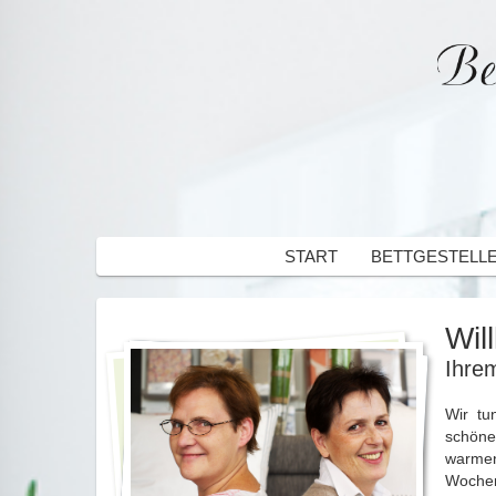
START
BETTGESTELL
Wil
Ihre
Wir tu
schöne
warmen
Wochen