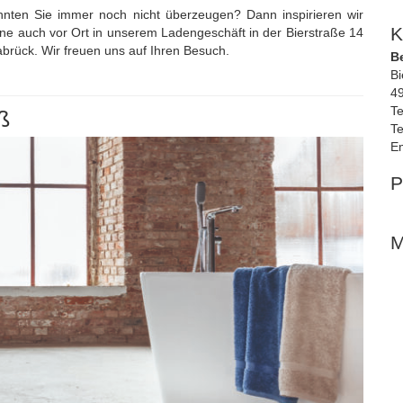
nnten Sie immer noch nicht überzeugen? Dann inspirieren wir
K
rne auch vor Ort in unserem Ladengeschäft in der Bierstraße 14
brück. Wir freuen uns auf Ihren Besuch.
B
Bi
4
Te
ß
Te
Em
P
M