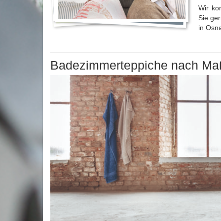
Wir ko
Sie ge
in Osna
Badezimmerteppiche nach Ma