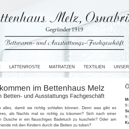
E
LATTENROSTE
MATRATZEN
TEXTILIEN
UNSER
Ö
lkommen im Bettenhaus Melz
m Betten- und Ausstattungs Fachgeschäft
M
9:
n alles, damit sie richtig schlafen können. Denn was gibt es
S
res, als Nachts mal so richtig zu träumen? Sich nach einer
9:
 Dusche in ein flauschiges Badetuch zu kuscheln? Oder am
Ka
ende mit den Kindern durch die Betten zu toben?