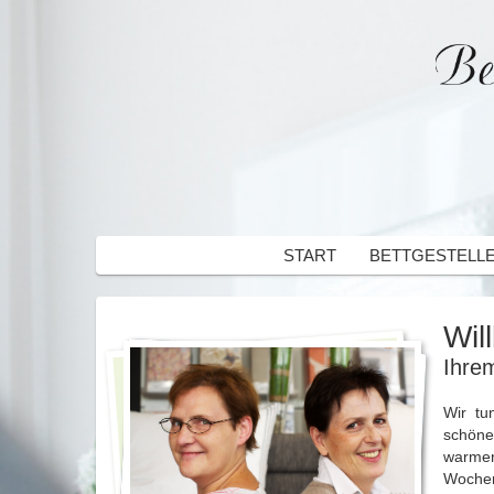
START
BETTGESTELL
Wil
Ihre
Wir tu
schöne
warmen
Wochen