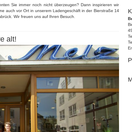
nnten Sie immer noch nicht überzeugen? Dann inspirieren wir
K
rne auch vor Ort in unserem Ladengeschäft in der Bierstraße 14
brück. Wir freuen uns auf Ihren Besuch.
B
Bi
4
Te
 alt!
Te
Em
P
M