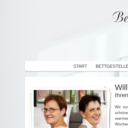
START
BETTGESTELL
Wil
Ihre
Wir tu
schöne
warmen
Wochen