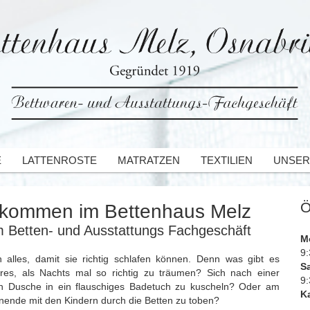
E
LATTENROSTE
MATRATZEN
TEXTILIEN
UNSER
Ö
lkommen im Bettenhaus Melz
m Betten- und Ausstattungs Fachgeschäft
M
9:
n alles, damit sie richtig schlafen können. Denn was gibt es
S
res, als Nachts mal so richtig zu träumen? Sich nach einer
9:
 Dusche in ein flauschiges Badetuch zu kuscheln? Oder am
Ka
ende mit den Kindern durch die Betten zu toben?